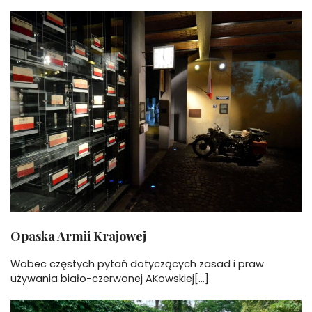
Opaska Armii Krajowej
Wobec częstych pytań dotyczących zasad i praw
używania biało-czerwonej AKowskiej[...]