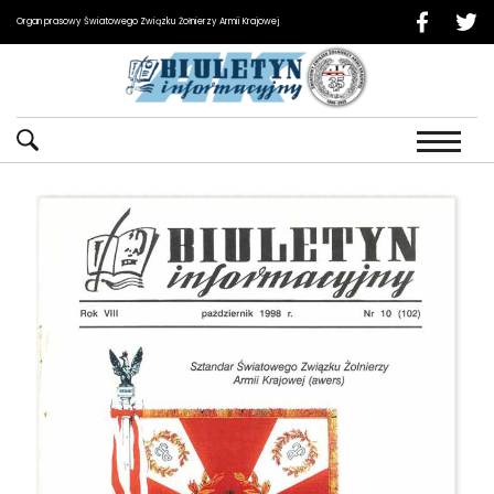
Organ prasowy Światowego Związku Żołnierzy Armii Krajowej