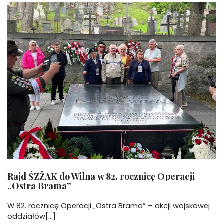
Rajd ŚZŻAK do Wilna w 82. rocznicę Operacji
„Ostra Brama”
W 82. rocznicę Operacji „Ostra Brama” – akcji wojskowej
oddziałów[...]