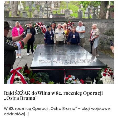
Rajd ŚZŻAK do Wilna w 82. rocznicę Operacji
„Ostra Brama”
W 82. rocznicę Operacji „Ostra Brama” – akcji wojskowej
oddziałów[...]