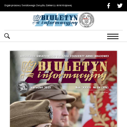
Organ prasowy Światowego Związku Żołnierzy Armii Krajowej