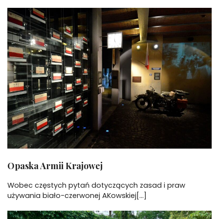
Opaska Armii Krajowej
Wobec częstych pytań dotyczących zasad i praw
używania biało-czerwonej AKowskiej[...]